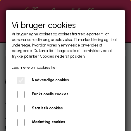
Vi bruger cookies
Vi bruger egne cookies og cookies fra tredjeparter til at
personalisere din brugeroplevelse, til markedsføring og til at
undersøge, hvordan vores hjemmeside anvendes af
besøgende. Du kan altid tilbagekalde dit samtykke ved at
trykke på linket 'Cookies' nederst på siden.
MASSAGE
Læs mere om cookies her
KLINIKKER
Maria Sofie Luux
Nødvendige cookies
Funktionelle cookies
CAMGIRLS
1. Lidt om mig
Statistik cookies
Jeg er
Maria Sofie Luux
– en
sexet,
UDENLANDSKE PIGER
Marketing cookies
sassy og erfaren dansk domina på 40