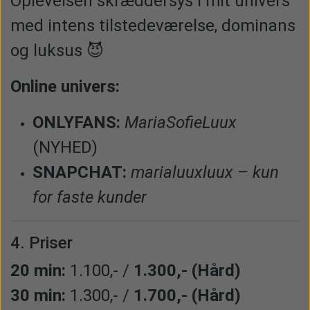
Oplevelsen skræddersys i mit univers
med intens tilstedeværelse, dominans
og luksus 😈
Online univers:
ONLYFANS:
MariaSofieLuux
(NYHED)
SNAPCHAT:
marialuuxluux
–
kun
for faste kunder
4. Priser
20 min:
1.100,- /
1.300,- (Hård)
30 min:
1.300,- /
1.700,- (Hård)