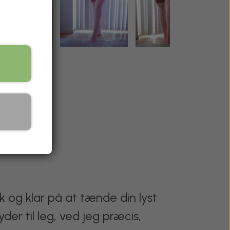
æk og klar på at tænde din lyst
er til leg, ved jeg præcis,