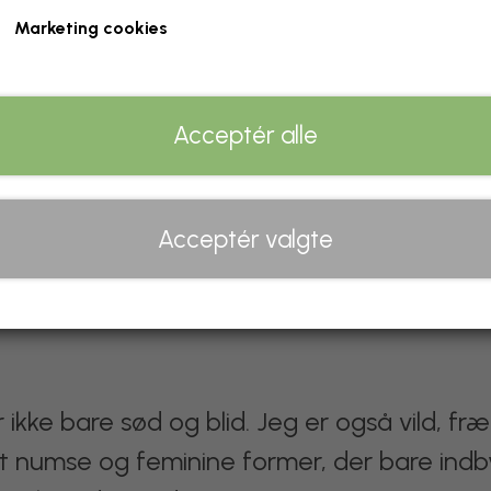
Marketing cookies
Acceptér alle
Acceptér valgte
 ikke bare sød og blid. Jeg er også vild, fr
 numse og feminine former, der bare indbyd