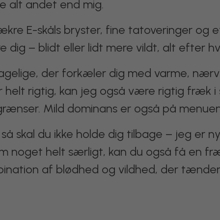
me alt andet end mig.
re E-skåls bryster, fine tatoveringer og et
dig – blidt eller lidt mere vildt, alt efter 
agelige, der forkæler dig med varme, nærv
 helt rigtig, kan jeg også være rigtig fræk
grænser. Mild dominans er også på menuen, 
å skal du ikke holde dig tilbage – jeg er ny
 noget helt særligt, kan du også få en fr
nation af blødhed og vildhed, der tænder a