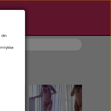
R
 din
samtykke