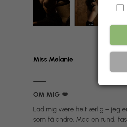
Miss Melanie
⸻
OM MIG 💋
Lad mig være helt ærlig – jeg er
som få andre. Med en rund, fast