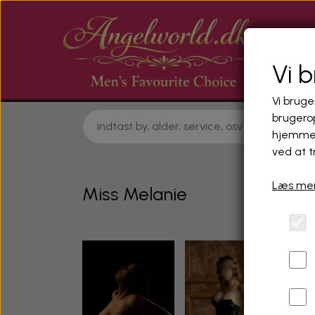
Vi 
Vi bruge
brugerop
hjemmes
ved at t
Læs mer
Miss Melanie