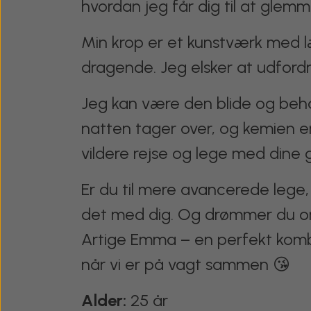
hvordan jeg får dig til at glem
Min krop er et kunstværk med læk
dragende. Jeg elsker at udfordre 
Jeg kan være den blide og beh
natten tager over, og kemien er
vildere rejse og lege med dine 
Er du til mere avancerede lege, s
det med dig. Og drømmer du om
Artige Emma – en perfekt kombi
når vi er på vagt sammen 😘
Alder:
25 år