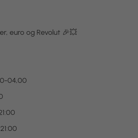
r, euro og Revolut 🎉💥
.00-04,00
0
21:00
21:00