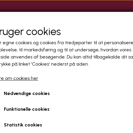
MASSAGE
KLINIKKER
CAMGIRLS
UDENLANDSKE PIGE
ANNONCÉR HER
bruger cookies
r egne cookies og cookies fra tredjeparter til at personalisere
levelse, til markedsføring og til at undersøge, hvordan vores
ide anvendes af besøgende. Du kan altid tilbagekalde dit 
rykke på linket 'Cookies' nederst på siden.
e om cookies her
Nødvendige cookies
Funktionelle cookies
Statistik cookies