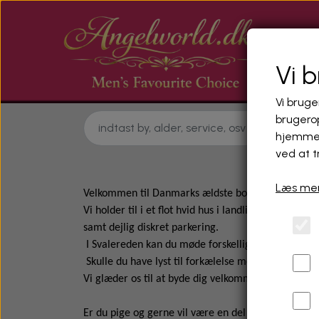
Vi 
Vi bruge
brugerop
hjemmes
ved at t
Læs mer
Velkommen til Danmarks ældste bordel, Svalerede
Vi holder til i et flot hvid hus i landlige omgivelse
s
amt dejlig diskret parkering.
I Svalereden kan du møde forskellige danske piger 
Skulle du have lyst til forkælelse med en fræk pig
Vi glæder os til at byde dig velkommen
Er du pige og gerne vil være en del af Svalereden 