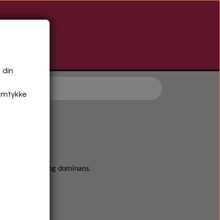
R
 din
samtykke
bad før og efter
verbal ydmygelse og dominans.