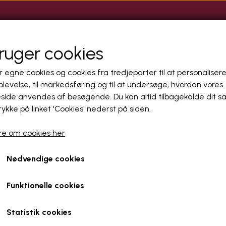
MASSAGE
KLINIKKER
CAMGIRLS
UDENLANDSKE PIGE
ANNONCÉR HER
bruger cookies
r egne cookies og cookies fra tredjeparter til at personalisere
levelse, til markedsføring og til at undersøge, hvordan vores
ide anvendes af besøgende. Du kan altid tilbagekalde dit 
rykke på linket 'Cookies' nederst på siden.
e om cookies her
n.
r mellem Holstebro og Viborg. Stedet er i retrostilen og vi kan tilbyde 
Nødvendige cookies
der hver især giver dig en dejlig oplevelse, lige fra kærestesex til 
Funktionelle cookies
e så ring til huset tlf og hør hvem du kan møde idag på
97452125
Statistik cookies
så kontakt Ulla på
28109340
for mere info.